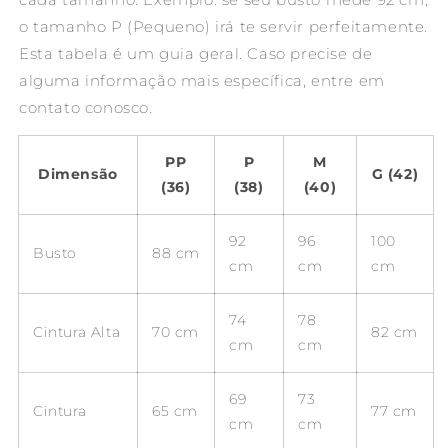
o tamanho P (Pequeno) irá te servir perfeitamente.
Esta tabela é um guia geral. Caso precise de
alguma informação mais específica, entre em
contato conosco.
PP
P
M
Dimensão
G (42)
(36)
(38)
(40)
92
96
100
Busto
88 cm
cm
cm
cm
74
78
Cintura Alta
70 cm
82 cm
cm
cm
69
73
Cintura
65 cm
77 cm
cm
cm