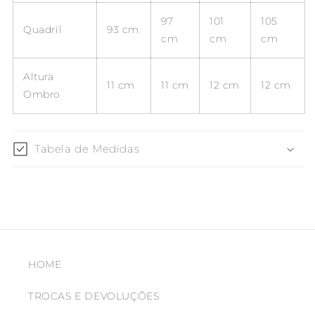
97
101
105
Quadril
93 cm
cm
cm
cm
Altura
11 cm
11 cm
12 cm
12 cm
Ombro
Tabela de Medidas
HOME
TROCAS E DEVOLUÇÕES