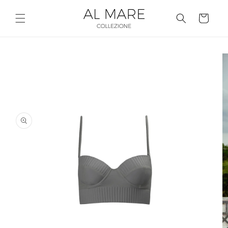
Pular
para o
Carrinho
conteúdo
Pular para
as
informações
do produto