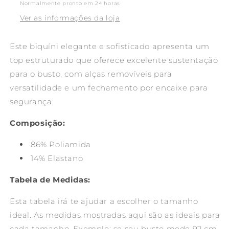
Normalmente pronto em 24 horas
calcinha
calcinha
Ver as informações da loja
Grafite
Grafite
Este biquíni elegante e sofisticado apresenta um
top estruturado que oferece excelente sustentação
para o busto, com alças removíveis para
versatilidade e um fechamento por encaixe para
segurança.
Composição:
86% Poliamida
14% Elastano
Tabela de Medidas:
Esta tabela irá te ajudar a escolher o tamanho
ideal. As medidas mostradas aqui são as ideais para
cada tamanho. Exemplo: se seu busto mede 92 cm,